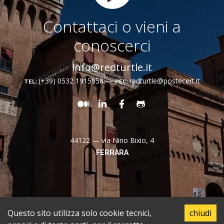
Contattaci o vieni a
conoscerci
info@redturtle.it
(+39) 0532 1915958
—
redturtle@postecert.it
TEL:
PEC:
Medium
LinkedIn
Facebook
Github
44122 — via Nino Bixio, 4
FERRARA
Questo sito utilizza solo cookie tecnici,
chiudi
privacy policy
cookie
contatti
governance e